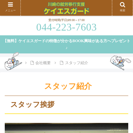
川崎、横浜を中心に就労移行支援を行うケイエスガードです。就労移行支援の特徴や、弊
メニュー
検索
社の特徴等についてご紹介しております。
受付時間(平日)09:00～17:00
044-223-7603
【無料】ケイエスガードの特徴が分かるBOOK興味がある方へプレゼント
♪
ホーム
会社概要
スタッフ紹介
スタッフ紹介
スタッフ挨拶