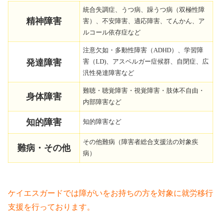
統合失調症、うつ病、躁うつ病（双極性障
精神障害
害）、不安障害、適応障害、てんかん、ア
ルコール依存症など
注意欠如・多動性障害（ADHD）、学習障
発達障害
害（LD)、アスペルガー症候群、自閉症、広
汎性発達障害など
難聴・聴覚障害・視覚障害・肢体不自由・
身体障害
内部障害など
知的障害
知的障害など
その他難病（障害者総合支援法の対象疾
難病・その他
病）
ケイエスガードでは障がいをお持ちの方を対象に就労移行
支援を行っております。