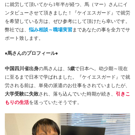
に就労して頂いてから1年半が経つ、馬（マー）さんにイ
ンタビューさせて頂きました！『ケイエスガード』で就労
を希望している方は、ぜひ参考にして頂けたら幸いです。
弊社では、
悩み相談～職場実習
まであなたの事を全力でサ
ポート致します。
♦馬さんのプロフィール♦
中国四川省出身
の馬さんは、
5歳
で日本へ。幼少期～現在
に至るまで日本で学ばれました。『ケイエスガード』で就
労される前は、単発の派遣のお仕事をされていましたが、
大学受験に失敗
され、落ち込んでいた時期が続き、
引きこ
もりの生活
を送っていたそうです。