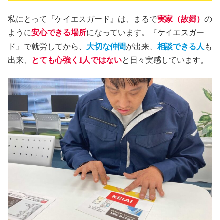
私にとって『ケイエスガード』は、まるで
実家（故郷）
の
ように
安心できる場所
になっています。『ケイエスガー
ド』で就労してから、
大切な仲間
が出来、
相談できる人
も
出来、
とても心強く1人ではない
と日々実感しています。