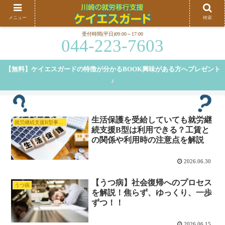
川崎、横浜を中心に就労移行支援を行うケイエスガードです。就労移行支援の特徴や、弊
メニュー
検索
社の特徴等についてご紹介しております。
受付時間(平日)09:00～17:00
044-223-7603
【無料】ケイエスガードの特徴が分かるBOOK興味がある方へプレゼント
♪
生活保護を受給していても就労継
就労継続支援B型事業所
続支援B型は利用できる？工賃と
の関係や利用時の注意点を解説
2026.06.30
【うつ病】社会復帰へのプロセス
うつ病
を解説！焦らず、ゆっくり、一歩
ずつ！！
2026.06.15