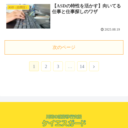
【ASDの特性を活かす】向いてる
ASD（自閉症）
仕事と仕事探しのワザ
2025.08.19
次のページ
次
1
2
3
…
14
へ