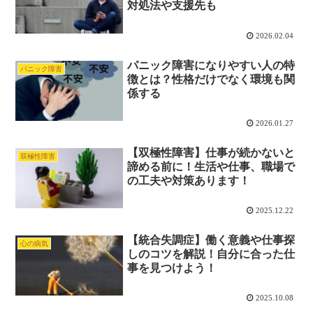
対処法や支援先も
2026.02.04
パニック障害になりやすい人の特
パニック障害
徴とは？性格だけでなく環境も関
係する
2026.01.27
【双極性障害】仕事が続かないと
双極性障害
諦める前に！生活や仕事、職場で
の工夫や対策あります！
2025.12.22
【統合失調症】働く意義や仕事探
心の病気
しのコツを解説！自分に合った仕
事を見つけよう！
2025.10.08