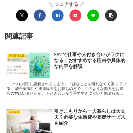
シェアする
関連記事
SSTで仕事や人付き合いがラクに
就労移行支援
なる！おすすめする理由や具体的
な内容を解説
「いつも相手に誤解されてしまう」「嫌なことを断れなくて困ってい
る」 統合失調症や発達障害をお持ちの方で、このような悩みをお持
ちの方はいませんか。 人付き合いが苦手で生きにくいと悩まれる方
には、SST（社会生活スキルトレーニング）がおすすめで...
引きこもりから一人暮らしは大丈
心の病気
夫？必要な生活費や支援サービス
も紹介