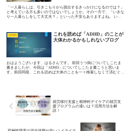
「一人暮らしは、引きこもりから脱出するきっかけになるのでは？」
と考えている方も多いのではないでしょうか。その一方で、「いきな
り一人暮らしをして大丈夫？」といった不安もありますよね。 いき
なり一人暮らしをはじめると、不慣れな環境下でのストレス...
これを読めば「ADHD」のことが
ADHD
大体わかるかもしれないブログ
おはようございます、はるさんです。 前回うつ病についてしこたま
書きましたが、今回は「ADHD」についてしこたま書こうと思いま
す。前回同様、これを読めば大体のことを一々検索しなくて済むぐら
いまで書き込みます。読んだ人が、読んでいて疲れてきた…...
就労移行支援と精神科デイケアの就労支
援プログラムの違いは？活用方法を解
説！
双極性障害の混合状態が辛い！イライラ