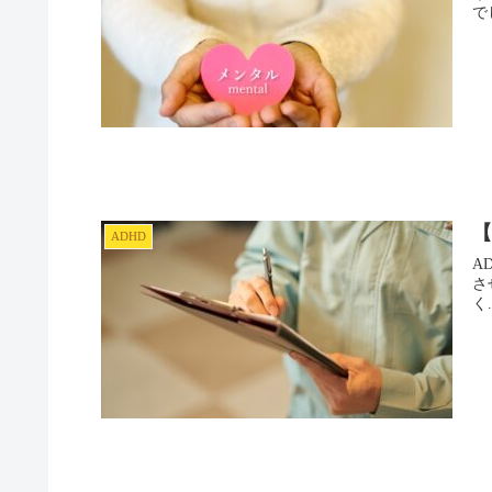
で
【
ADHD
A
さ
く.