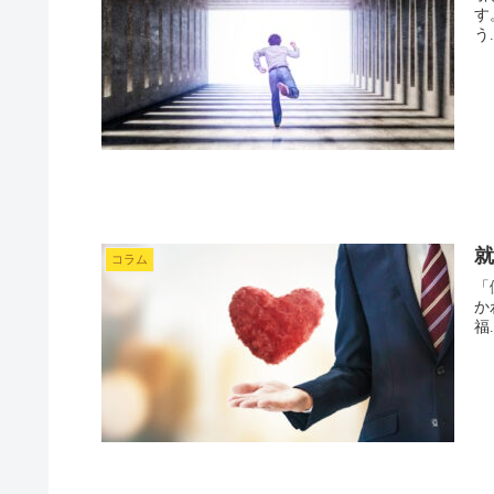
す
う.
コラム
「
か
福.