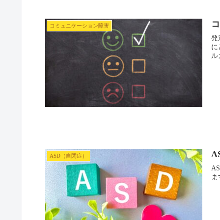
コミュニケーション障害
発
に
ル
A
ASD（自閉症）
A
ま