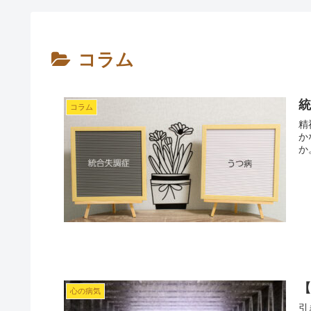
コラム
コラム
精
か
か。
心の病気
引