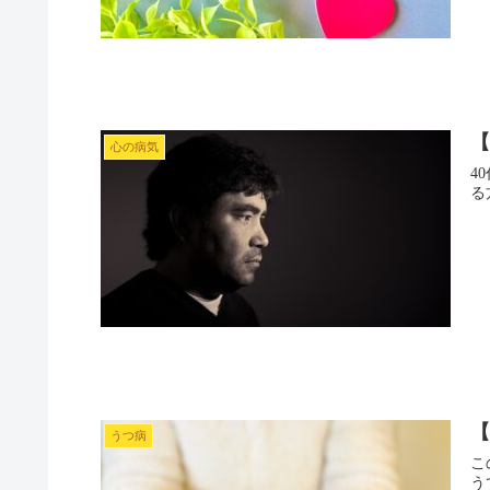
【
心の病気
4
る
うつ病
こ
う