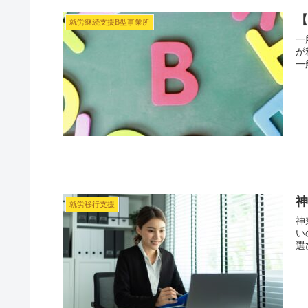
就労継続支援B型事業所
一
が
一般
就労移行支援
神
い
選